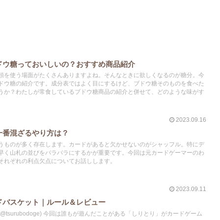
ドウ糖っておいしいの？おすすめ商品紹介
頭を使う場面がたくさんありますよね。そんなときに欲しくなるのが糖分。今
ドウ糖の紹介です。成分表ではよく目にするけど、ブドウ糖そのものを食べた
うか？わたしが常食しているブドウ糖商品の紹介と併せて、どのような味がす
2023.09.16
一番混ざるやり方は？
うものが多く存在します。カードがあると欠かせないのがシャッフル。特にデ
早く山札の並びをバラバラにするかが重要です。今回は元カードゲーマーのわ
それぞれの利点欠点についてお話しします。
2023.09.11
ドバスケット｜ルール＆レビュー
tsurubodoge) 今回は誰もが遊んだことがある「しりとり」がカードゲーム