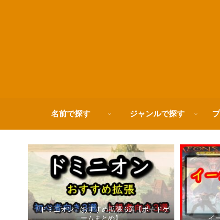
名前で探す
ジャンルで探す
プ
『ドミニオン』おすすめ拡張 6選【ボードゲ
ームまとめ】
イ