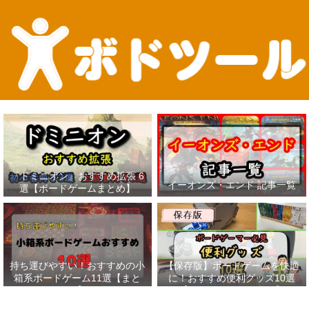
『ドミニオン』おすすめ拡張 6
イーオンズ・エンド 記事一覧
選【ボードゲームまとめ】
持ち運びやすい！おすすめの小
【保存版】ボードゲームを快適
箱系ボードゲーム11選【まと
に！おすすめ便利グッズ10選
め】
【ボードゲーマー必見】