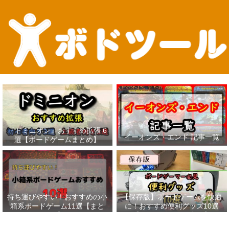
『ドミニオン』おすすめ拡張 6
イーオンズ・エンド 記事一覧
選【ボードゲームまとめ】
持ち運びやすい！おすすめの小
【保存版】ボードゲームを快適
箱系ボードゲーム11選【まと
に！おすすめ便利グッズ10選
め】
【ボードゲーマー必見】