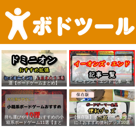
『ドミニオン』おすすめ拡張 6
イーオンズ・エンド 記事一覧
選【ボードゲームまとめ】
持ち運びやすい！おすすめの小
【保存版】ボードゲームを快適
箱系ボードゲーム11選【まと
に！おすすめ便利グッズ10選
め】
【ボードゲーマー必見】