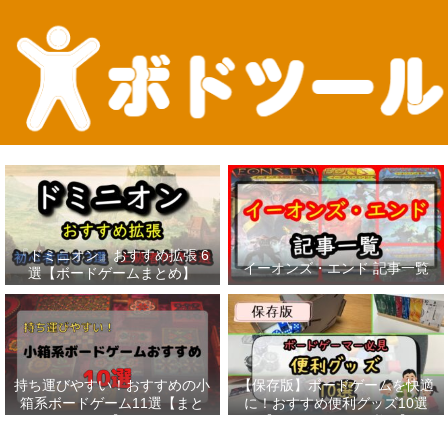
『ドミニオン』おすすめ拡張 6
イーオンズ・エンド 記事一覧
選【ボードゲームまとめ】
持ち運びやすい！おすすめの小
【保存版】ボードゲームを快適
箱系ボードゲーム11選【まと
に！おすすめ便利グッズ10選
め】
【ボードゲーマー必見】