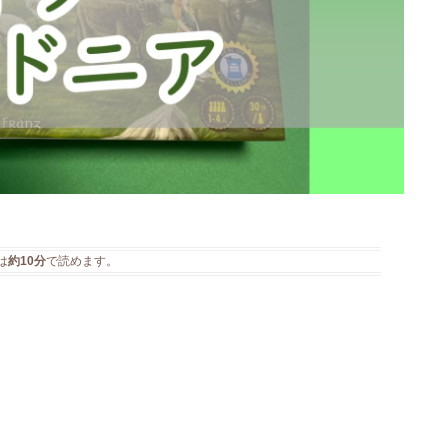
は
約10分
で読めます。