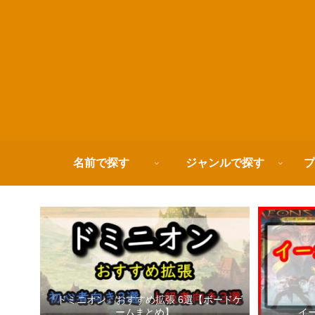
名前で探す
ジャンルで探す
プ
『ドミニオン』おすすめ拡張 6選【ボードゲ
ームまとめ】
イ