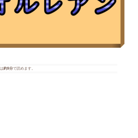
は
約9分
で読めます。