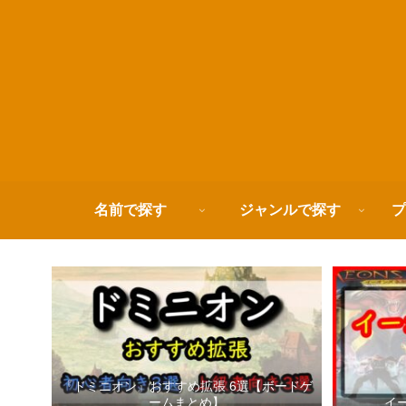
名前で探す
ジャンルで探す
プ
『ドミニオン』おすすめ拡張 6選【ボードゲ
ームまとめ】
イ