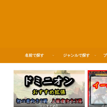
名前で探す
ジャンルで探す
プ
『ドミニオン』おすすめ拡張 6選【ボードゲ
ームまとめ】
イ