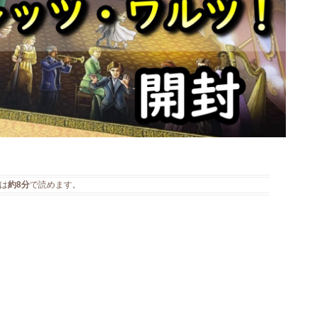
は
約8分
で読めます。