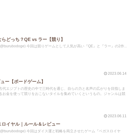
らどっち？QE vs ラー【競り】
surubodoge) 今回は競りゲームとして人気が高い『QE』と『ラー』の2作...
2023.06.14
ビュー【ボードゲーム】
古代エジプトの歴史の中で三時代を通じ、自らの力と名声の広がりを目指しま
るお金を使って競りをおこないタイルを集めていくというもの。ジャンルは競
2023.06.11
スロイヤル｜ルール＆レビュー
tsurubodoge) 今回はダイス運と戦略を両立させたゲーム『ベガスロイヤ