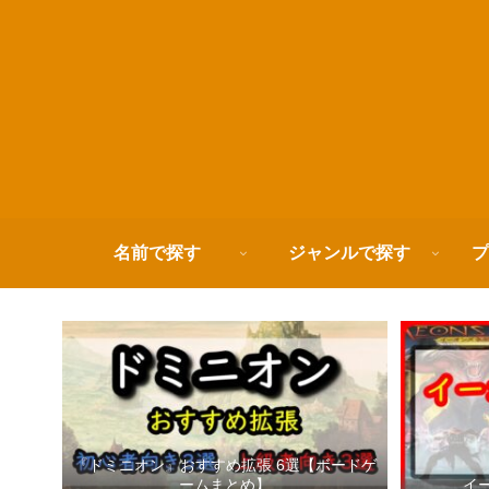
名前で探す
ジャンルで探す
プ
『ドミニオン』おすすめ拡張 6選【ボードゲ
ームまとめ】
イ