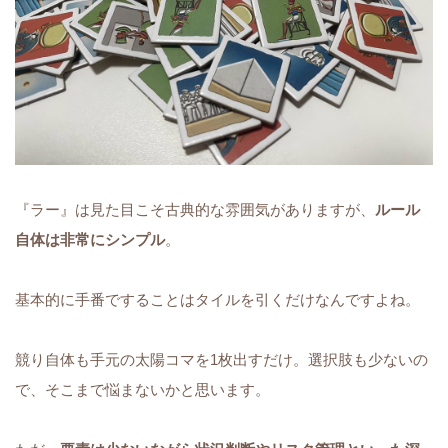
『ラー』は見た目こそ古典的な雰囲気がありますが、
ルール
自体は非常にシンプル
。
基本的に手番ですることはタイルを引くだけなんですよね。
競り自体も手元の太陽コマを1枚出すだけ。選択肢も少ないの
で、そこまで悩まないかと思います。