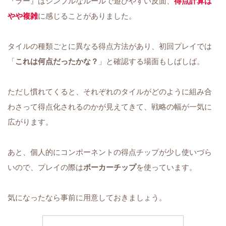
『ラー』はシンプルなルールで遊びやすい反面、
得点計算は
やや複雑
に感じることがありました。
タイルの種類ごとに異なる得点方法があり、初回プレイでは
「
これは何点だったかな？
」と確認する場面もしばしば。
ただし慣れてくると、それぞれのタイルがどのように組み合
わさって得点化されるのかが見えてきて、戦略の幅が一気に
広がります。
あと、個人的にコンポーネントの得点チップが少し使いづら
いので、プレイの際は
ポーカーチップ
を使っています。
気になったなら事前に用意しておきましょう。