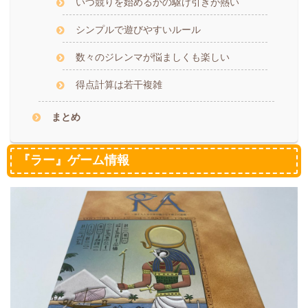
いつ競りを始めるかの駆け引きが熱い
シンプルで遊びやすいルール
数々のジレンマが悩ましくも楽しい
得点計算は若干複雑
まとめ
『ラー』ゲーム情報