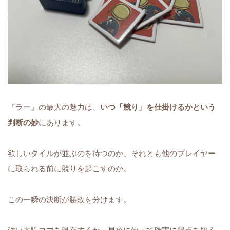
『ラー』の最大の魅力は、
いつ「競り」を仕掛けるかという
判断の妙
にあります。
欲しいタイルが並ぶのを待つのか、それとも他のプレイヤー
に取られる前に競りを起こすのか。
この一瞬の決断が勝敗を分けます。