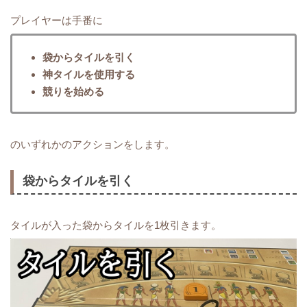
プレイヤーは手番に
袋からタイルを引く
神タイルを使用する
競りを始める
のいずれかのアクションをします。
袋からタイルを引く
タイルが入った袋からタイルを1枚引きます。