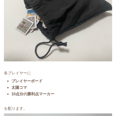
各プレイヤーに
プレイヤーボード
太陽コマ
10点分の勝利点マーカー
を配ります。