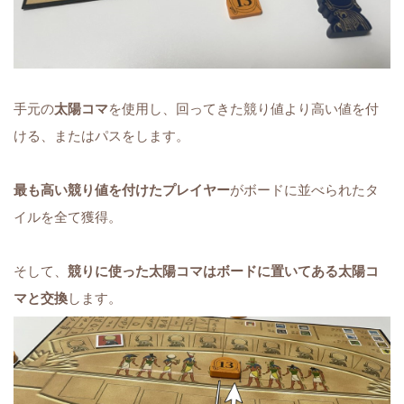
手元の
太陽コマ
を使用し、回ってきた競り値より高い値を付
ける、またはパスをします。
最も高い競り値を付けたプレイヤー
がボードに並べられたタ
イルを全て獲得。
そして、
競りに使った太陽コマはボードに置いてある太陽コ
マと交換
します。