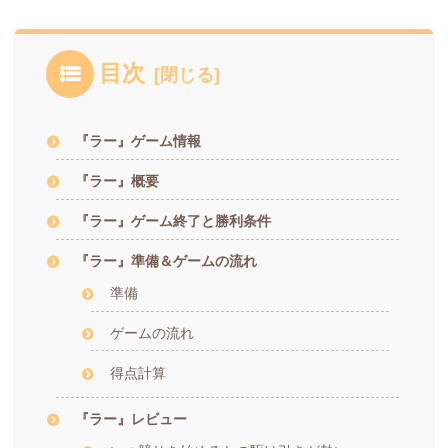
目次
『ラー』ゲーム情報
『ラー』概要
『ラー』ゲーム終了と勝利条件
『ラー』準備＆ゲームの流れ
準備
ゲームの流れ
得点計算
『ラー』レビュー