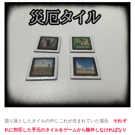
競り落としたタイルの中にこれが含まれていた場合、
それぞ
れに対応した手元のタイルをゲームから除外しなければなり