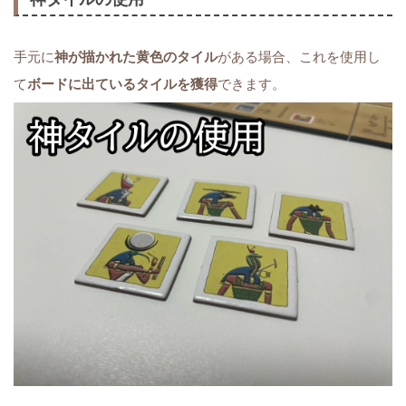
手元に
神が描かれた黄色のタイル
がある場合、これを使用し
て
ボードに出ているタイルを獲得
できます。