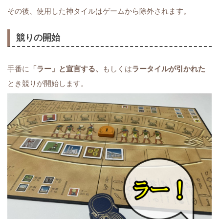
その後、使用した神タイルはゲームから除外されます。
競りの開始
手番に
「ラー」と宣言する、
もしくは
ラータイルが引かれた
とき競りが開始します。