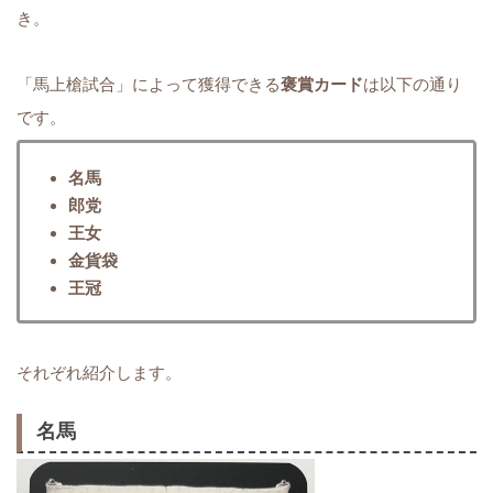
き。
「馬上槍試合」によって獲得できる
褒賞カード
は以下の通り
です。
名馬
郎党
王女
金貨袋
王冠
それぞれ紹介します。
名馬