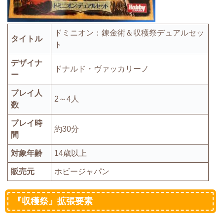
ドミニオン：錬金術＆収穫祭デュアルセッ
タイトル
ト
デザイナ
ド
ナルド・ヴァッカリーノ
ー
プレイ人
2～4人
数
プレイ時
約30分
間
対象年齢
14歳以上
販売元
ホビージャパン
『収穫祭』拡張要素