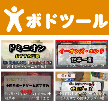
『ドミニオン』おすすめ拡張 6
イーオンズ・エンド 記事一覧
選【ボードゲームまとめ】
持ち運びやすい！おすすめの小
【保存版】ボードゲームを快適
箱系ボードゲーム11選【まと
に！おすすめ便利グッズ10選
め】
【ボードゲーマー必見】