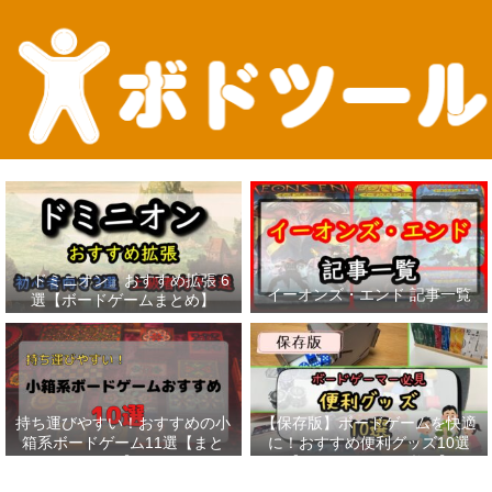
『ドミニオン』おすすめ拡張 6
イーオンズ・エンド 記事一覧
選【ボードゲームまとめ】
持ち運びやすい！おすすめの小
【保存版】ボードゲームを快適
箱系ボードゲーム11選【まと
に！おすすめ便利グッズ10選
め】
【ボードゲーマー必見】