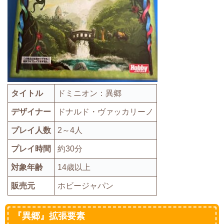
タイトル
ドミニオン：
異郷
デザイナー
ド
ナルド・ヴァッカリーノ
プレイ人数
2～4人
プレイ時間
約30分
対象年齢
14歳以上
販売元
ホビージャパン
『異郷』拡張要素