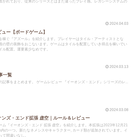
置かれており、従来のシリーズとはまた違ったプレイ感。レガシーシステムの
2024.04.03
ビュー【ボードゲーム】
を稼ぐ『アズール』を紹介します。プレイヤーはタイル・アーティストとな
殿の壁の装飾をおこないます。ゲームはタイルを配置していき得点を稼いでい
イル配置。運要素少なめです。
2024.03.13
事一覧
記事をまとめます。 ゲームレビュー 『イーオンズ・エンド』シリーズのレ...
2024.03.08
オンズ・エンド拡張 虚空｜ルール＆レビュー
ム『イーオンズ・エンド 拡張 虚空』を紹介します。本拡張は2023年12月21
の内の一つ。新たなネメシスやキャラクター, カード類が追加されています。イ
って間違いなし。