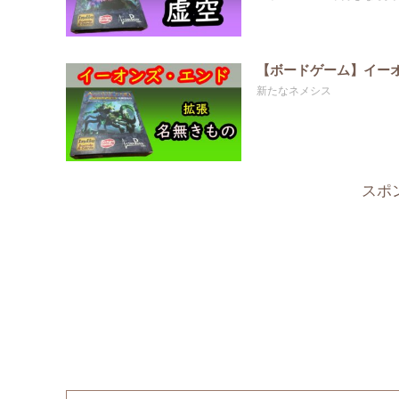
【ボードゲーム】イー
新たなネメシス
スポ