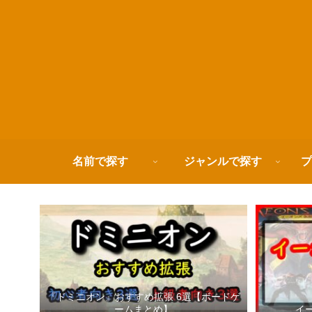
名前で探す
ジャンルで探す
プ
『ドミニオン』おすすめ拡張 6選【ボードゲ
ームまとめ】
イ