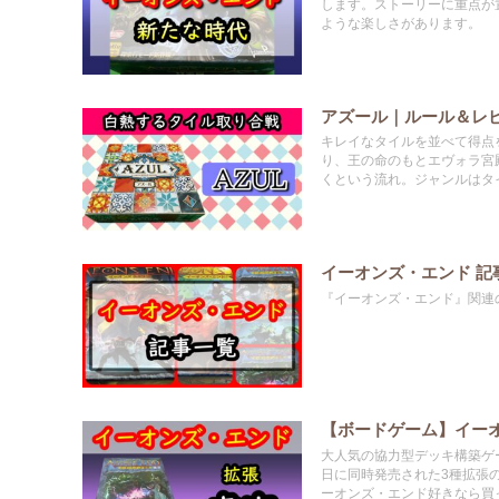
します。ストーリーに重点が
ような楽しさがあります。
アズール｜ルール＆レ
キレイなタイルを並べて得点
り、王の命のもとエヴォラ宮
くという流れ。ジャンルはタ
イーオンズ・エンド 記
『イーオンズ・エンド』関連の
【ボードゲーム】イー
大人気の協力型デッキ構築ゲー
日に同時発売された3種拡張
ーオンズ・エンド好きなら買