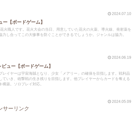
2024.07.10
ビュー【ボードゲーム】
ーは花火職人です。花火大会の当日、用意していた花火の火薬、導火線、発射薬を
協力し合ってこの大惨事を防ぐことができるでしょうか。ジャンルは協力。
2024.06.19
レビュー【ボードゲーム】
プレイヤーは宇宙海賊となり、少女「メアリー」の確保を目指します。戦利品
していき、砲撃戦の生き残りを目指します。他プレイヤーからカードを奪える
キ構築。ソロプレイ対応。
2024.05.09
ンサーリンク