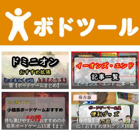
『ドミニオン』おすすめ拡張 6
イーオンズ・エンド 記事一覧
選【ボードゲームまとめ】
持ち運びやすい！おすすめの小
【保存版】ボードゲームを快適
箱系ボードゲーム11選【まと
に！おすすめ便利グッズ10選
め】
【ボードゲーマー必見】