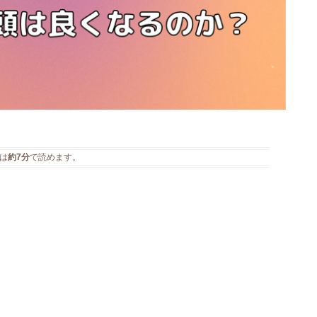
は
約7分
で読めます。