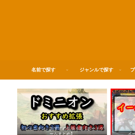
名前で探す
ジャンルで探す
プ
『ドミニオン』おすすめ拡張 6選【ボードゲ
ームまとめ】
イ