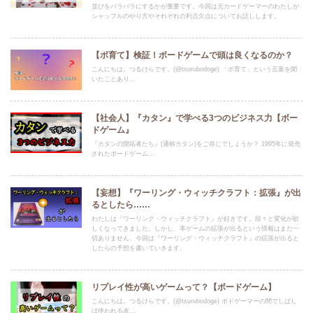
並びをバラバラにするかが重要です。今回は元カードゲーマーのわたしが
シャッフルのやり方やそれぞれの利点欠点についてお話しします。
【ボ育て】検証！ボードゲームで頭は良くなるのか？
こんにちは。つるけらです。(@tsurubodoge) 「ボ育て」という言葉を聞
いたことあり...
【社会人】『カタン』で学べる3つのビジネス力【ボー
ドゲーム』
『カタンの開拓者たち』(通称カタン)をご存じでしょうか？ 1995年に発売
されたボードゲーム...
【妄想】『ワーリング・ウィッチクラフト：拡張』が出
るとしたら……
わたしは『ワーリング・ウィッチクラフト』が好きです。段々と変化が欲
しくなってきました。しかし、本ゲームの拡張が出るという情報はまだ一
切ありません。今回は『ワーリング・ウィッチクラフト』の拡張が出ると
したらの予想を書いていきます。
リプレイ性が高いゲームって？【ボードゲーム】
こんにちは。つるけらです。(@tsurubodoge) ボドゲーマーの間でしばし
ば使われる表...