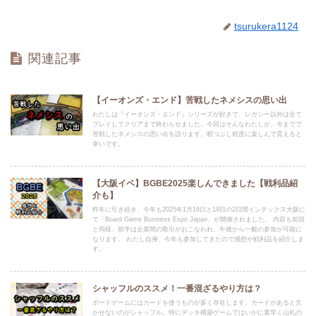
tsurukera1124
関連記事
【イーオンズ・エンド】苦戦したネメシスの思い出
わたしは『イーオンズ・エンド』シリーズが好きで、レガシー以外は全て
プレイしてクリアまで終わらせました。今回はそんなわたしが、今までで
苦戦したネメシスの思い出を語ります。暇つぶし程度に楽しんで貰えると
幸いです。
【大阪イベ】BGBE2025楽しんできました【戦利品紹
介も】
昨年に引き続き、今年も2025年1月18日と19日の2日間インテックス大阪に
て「Board Game Business Expo Japan」が開催されました。 内容も前回
と同様、前半は企業間の取引がおこなわれ、午後から一般の参加が可能に
なります。 わたし自身、今年も参加してきたので感想や戦利品を紹介しま
す。
シャッフルのススメ！一番混ざるやり方は？
ボードゲームにはカードを使うものが多く存在します。カードがあると欠
かせないのがシャッフル。特にデッキ構築ゲームではいかに素早く山札の