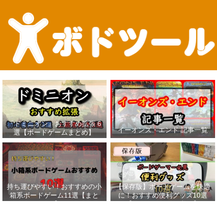
『ドミニオン』おすすめ拡張 6
イーオンズ・エンド 記事一覧
選【ボードゲームまとめ】
持ち運びやすい！おすすめの小
【保存版】ボードゲームを快適
箱系ボードゲーム11選【まと
に！おすすめ便利グッズ10選
め】
【ボードゲーマー必見】