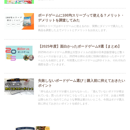
ボードゲームに100均スリーブって使える？メリット・
デメリットを調査してみた
100均スリーブはボードゲームに使えるのか、実際にダイソーで購入した
商品を調査した上でメリットとデメリットをお伝えします。
【2025年度】面白かったボードゲーム9選【まとめ】
2025年のボードゲーム界隈は大型タイトルの拡張や日本語版登場など数々
のニュースがありました。2025年が終わる前に恒例の面白かったボードゲ
ームたちを紹介します。今回選んだボードゲームは9タイトル。それぞれの
感想を語っていきます。
失敗しないボードゲーム選び｜購入前に抑えておきたい
ポイント
「持ち込んだボドゲが盛り上がらなかった」「遊んでいないボドゲが積ま
れている」買ったボドゲがこうなってしまうとショックです。お金と時間
は限られているのでこのような事態は避けたいところ。今回はボドゲ購入
前に抑えておきたいポイントを紹介します。