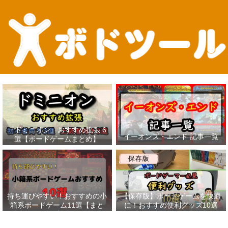
『ドミニオン』おすすめ拡張 6
イーオンズ・エンド 記事一覧
選【ボードゲームまとめ】
持ち運びやすい！おすすめの小
【保存版】ボードゲームを快適
箱系ボードゲーム11選【まと
に！おすすめ便利グッズ10選
め】
【ボードゲーマー必見】