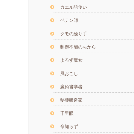
カエル語使い
ペテン師
クモの繰り手
制御不能のちから
よろず魔女
風おこし
魔術書学者
秘薬醸造家
千里眼
命知らず