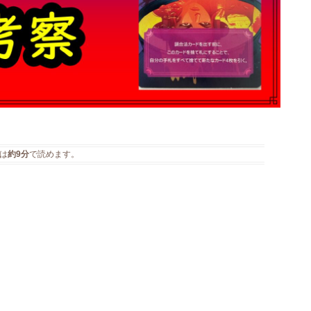
は
約9分
で読めます。