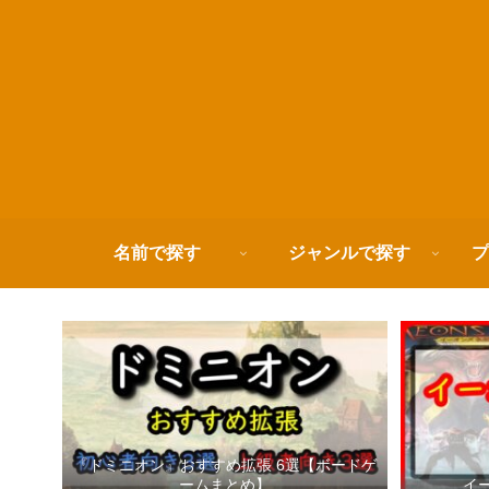
名前で探す
ジャンルで探す
プ
『ドミニオン』おすすめ拡張 6選【ボードゲ
ームまとめ】
イ