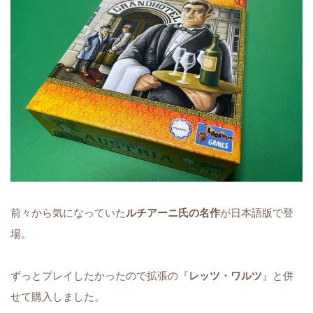
前々から気になっていた
ルチアーニ氏の名作
が日本語版で登
場。
ずっとプレイしたかったので拡張の『
レッツ・ワルツ
』と併
せて購入しました。