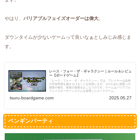
やはり、
バリアブルフェイズオーダーは偉大
。
ダウンタイムが少ないゲームって良いなぁとしみじみ感じま
す。
レース・フォー・ザ・ギャラクシー｜ルール＆レビュ
ー【ボードゲーム】
『レース・フォー・ザ・ギャラクシー』では、プレイヤーは自身
の宇宙帝国を築き上げることを目指します。そのために惑星への
探査や移住、技術の発展をおこなうのです。ゲームはバリアブル
フェイズオーダーシステムを採用したカードゲーム。
tsuru-boardgame.com
2025.05.27
ペンギンパーティ