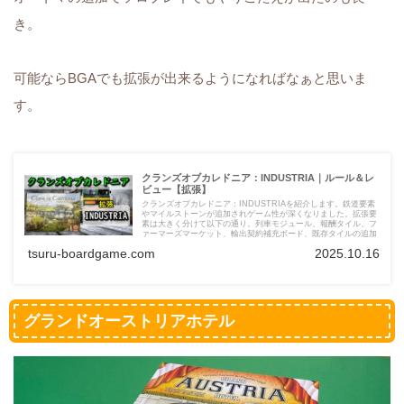
き。
可能ならBGAでも拡張が出来るようになればなぁと思いま
す。
クランズオブカレドニア：INDUSTRIA｜ルール＆レ
ビュー【拡張】
クランズオブカレドニア：INDUSTRIAを紹介します。鉄道要素
やマイルストーンが追加されゲーム性が深くなりました。拡張要
素は大きく分けて以下の通り。列車モジュール、報酬タイル、フ
ァーマーズマーケット、輸出契約補充ボード、既存タイルの追加
tsuru-boardgame.com
2025.10.16
グランドオーストリアホテル