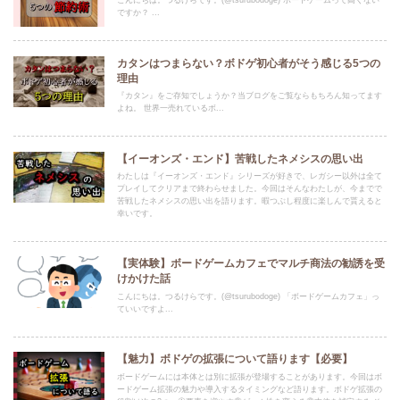
ですか？ ...
カタンはつまらない？ボドゲ初心者がそう感じる5つの
理由
『カタン』をご存知でしょうか？当ブログをご覧ならもちろん知ってます
よね。 世界一売れているボ...
【イーオンズ・エンド】苦戦したネメシスの思い出
わたしは『イーオンズ・エンド』シリーズが好きで、レガシー以外は全て
プレイしてクリアまで終わらせました。今回はそんなわたしが、今までで
苦戦したネメシスの思い出を語ります。暇つぶし程度に楽しんで貰えると
幸いです。
【実体験】ボードゲームカフェでマルチ商法の勧誘を受
けかけた話
こんにちは。つるけらです。(@tsurubodoge) 「ボードゲームカフェ」っ
ていいですよ...
【魅力】ボドゲの拡張について語ります【必要】
ボードゲームには本体とは別に拡張が登場することがあります。今回はボ
ードゲーム拡張の魅力や導入するタイミングなど語ります。ボドゲ拡張の