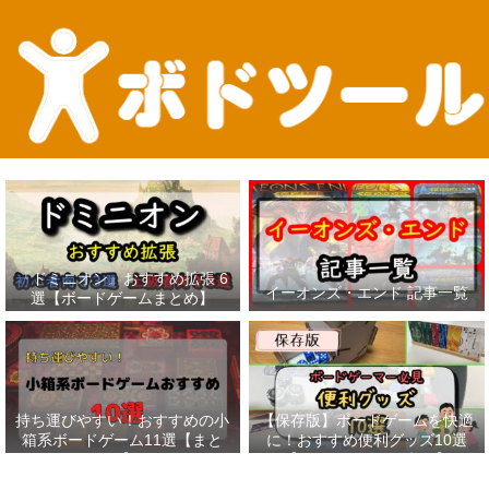
『ドミニオン』おすすめ拡張 6
イーオンズ・エンド 記事一覧
選【ボードゲームまとめ】
持ち運びやすい！おすすめの小
【保存版】ボードゲームを快適
箱系ボードゲーム11選【まと
に！おすすめ便利グッズ10選
め】
【ボードゲーマー必見】