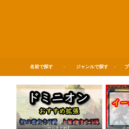
名前で探す
ジャンルで探す
プ
『ドミニオン』おすすめ拡張 6選【ボードゲ
ームまとめ】
イ