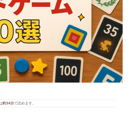
は
約34分
で読めます。