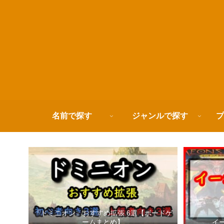
名前で探す
ジャンルで探す
プ
『ドミニオン』おすすめ拡張 6選【ボードゲ
ームまとめ】
イ