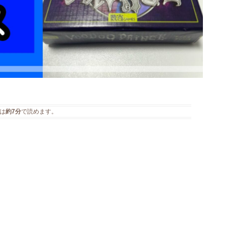
は
約7分
で読めます。