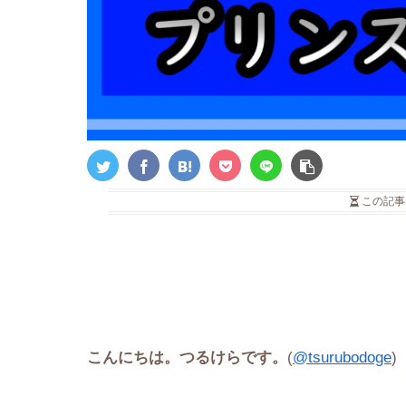
この記事
こんにちは。つるけらです。
(
@tsurubodoge
)