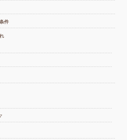
条件
れ
マ