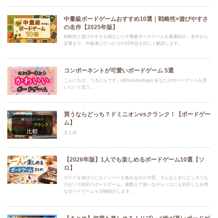
中量級ボードゲームおすすめ10選｜戦略性×遊びやすさ
の名作【2025年版】
戦略性と遊びやすさを両立した中量級ボードゲームを厳選紹介。名作から
定番まで、中級者にぴったりの10作品を詳しく解説します。
コンポーネントが可愛いボードゲーム 5選
こんにちは。つるけらです。(@tsurubodoge) あなたがボードゲームを買
いたいと思う...
買うならどっち？ドミニオンvsクランク！【ボードゲー
ム】
まとめ
【2026年版】1人でも楽しめるボードゲーム10選【ソ
ロ】
ボドゲを遊ぼうにもメンバーを集めるのが大変。そんなときにピッタリな
のがソロ対応のボードゲーム。複数人で遊べながらソロにも対応したお得
なボードゲームを10個紹介します。