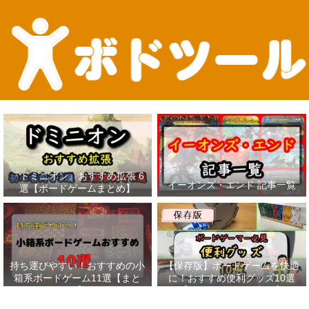
『ドミニオン』おすすめ拡張 6
イーオンズ・エンド 記事一覧
選【ボードゲームまとめ】
持ち運びやすい！おすすめの小
【保存版】ボードゲームを快適
箱系ボードゲーム11選【まと
に！おすすめ便利グッズ10選
め】
【ボードゲーマー必見】