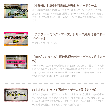
【名作揃い】1999年以前に登場したボードゲーム
ボドゲ業界では昔に登場しながら今でも根強いファンがいるゲームが多く
あります。今回は1999年以前に登場したボードゲームに絞って9つ紹介し
ます。現代でも間違いなく楽しめるゲームばかりなので参考になれば幸い
です。
『テラフォーミング・マーズ』シリーズ紹介【名作ボー
ドゲーム】
テラフォシリーズ まとめ
【Noダウンタイム】同時処理のボードゲーム 7選【まと
め】
ボードゲームにおける待ち時間はダレる原因になりがち。特にプレイ人数
が多くなると中々手番が回ってこず暇な時間を過ごすことに……。そんな
ときでも快適に遊べるのが同時処理のボードゲーム。今回はダウンタイム
がない同時処理のボードゲームを紹介します。
おすすめのドラフト系ボードゲーム5選【まとめ】
ドラフトがあるボードゲームって良いですよね。自分が欲しいものを取る
か、それとも渡したくないものをカットするかのジレンマ。ダウンタイム
が少なく済むので何度もプレイしてしまいます。そんな楽しいドラフトゲ
ームの中から特におすすめのものを5つ紹介します。